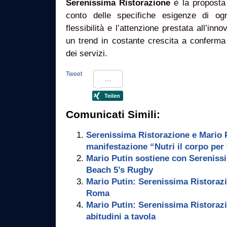
Serenissima Ristorazione
è la proposta 
conto delle specifiche esigenze di og
flessibilità e l’attenzione prestata all’inn
un trend in costante crescita a conferma d
dei servizi.
Tweet
Comunicati Simili:
Serenissima Ristorazione e Mario P
manifestazione “Nutri il corpo per
Mario Putin sostiene con Serenissi
Beach 5’s Rugby
Mario Putin: Serenissima Ristorazi
Roma
Mario Putin: Serenissima Ristorazi
abitudini a tavola