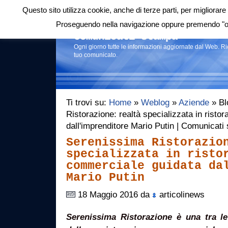
Questo sito utilizza cookie, anche di terze parti, per migliorare 
Login
|
RSS
|
Proseguendo nella navigazione oppure premendo "ok"
Comunicati stampa
Ogni giorno tutte le informazioni aggiornate dal Web. R
tuo comunicato.
Ti trovi su:
Home
»
Weblog
»
Aziende
» Bl
Ristorazione: realtà specializzata in rist
dall'imprenditore Mario Putin | Comunicati
Serenissima Ristorazio
specializzata in risto
commerciale guidata da
Mario Putin
18 Maggio 2016 da
articolinews
Serenissima Ristorazione è una tra le