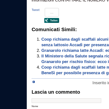
informazioni CONTATTARE IL NUMERO V
Tweet
Comunicati Simili:
Coop richiama dagli scaffali alcuni 
senza lattosio Accadì per presenza
Granarolo richiama latte Accadì: ecc
Il Ministero della Salute segnala r
Granarolo per rischio fisico: ecco i 
Coop richiama dagli scaffali latte m
BeneSì per possibile presenza di 
Inserito 
Lascia un commento
Nome