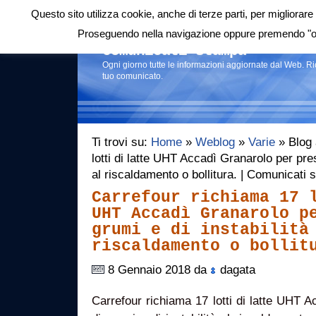
Questo sito utilizza cookie, anche di terze parti, per migliorare 
Login
|
RSS
|
Proseguendo nella navigazione oppure premendo "ok"
Comunicati stampa
Ogni giorno tutte le informazioni aggiornate dal Web. R
tuo comunicato.
Ti trovi su:
Home
»
Weblog
»
Varie
» Blog 
lotti di latte UHT Accadì Granarolo per pres
al riscaldamento o bollitura. | Comunicati
Carrefour richiama 17 
UHT Accadì Granarolo p
grumi e di instabilità
riscaldamento o bollit
8 Gennaio 2018 da
dagata
Carrefour richiama 17 lotti di latte UHT 