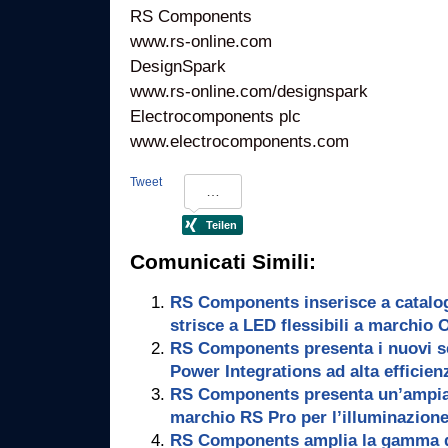
RS Components
www.rs-online.com
DesignSpark
www.rs-online.com/designspark
Electrocomponents plc
www.electrocomponents.com
Tweet
Comunicati Simili:
RS Components inserisce a catal
strisce a LED flessibili a marchio
RS Components presenta i nuovi s
Power Integrations ad alta efficien
RS Components presenta un’ampia o
marchio RS Pro per l’illuminazion
RS Components amplia la gamma di 