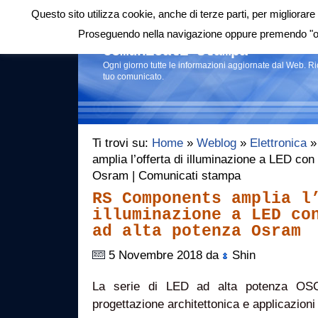
Questo sito utilizza cookie, anche di terze parti, per migliorare 
Login
|
RSS
|
Proseguendo nella navigazione oppure premendo "ok"
Comunicati stampa
Ogni giorno tutte le informazioni aggiornate dal Web. R
tuo comunicato.
Ti trovi su:
Home
»
Weblog
»
Elettronica
»
amplia l’offerta di illuminazione a LED con 
Osram | Comunicati stampa
RS Components amplia l
illuminazione a LED co
ad alta potenza Osram
5 Novembre 2018 da
Shin
La serie di LED ad alta potenza OS
progettazione architettonica e applicazioni