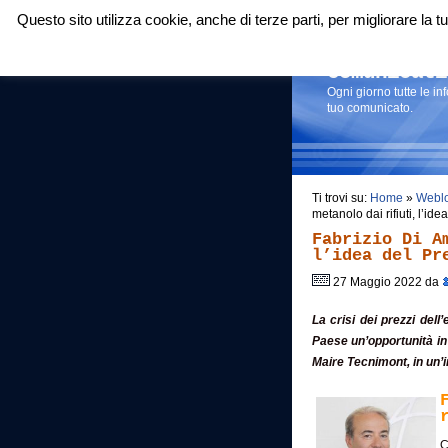
Questo sito utilizza cookie, anche di terze parti, per migliorare la
Login
|
RSS
|
Comunicati
Ogni giorno tutte le i
tuo comunicato.
Ti trovi su:
Home
»
Webl
metanolo dai rifiuti, l’i
Fabrizio Di A
l’idea del Pr
27 Maggio 2022 da
La crisi dei prezzi dell
Paese un’opportunità in 
Maire Tecnimont, in un’i
C