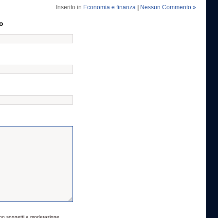
Inserito in
Economia e finanza
|
Nessun Commento »
o
no soggetti a moderazione.