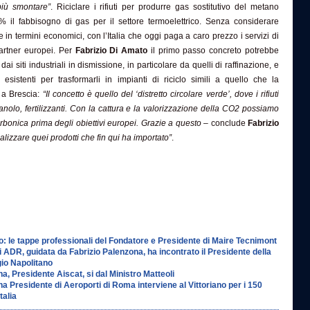
più smontare”
. Riciclare i rifiuti per produrre gas sostitutivo del metano
% il fabbisogno di gas per il settore termoelettrico. Senza considerare
in termini economici, con l’Italia che oggi paga a caro prezzo i servizi di
partner europei. Per
Fabrizio Di Amato
il primo passo concreto potrebbe
 dai siti industriali in dismissione, in particolare da quelli di raffinazione, e
re esistenti per trasformarli in impianti di riciclo simili a quello che la
 a Brescia:
“Il concetto è quello del ‘distretto circolare verde’, dove i rifiuti
nolo, fertilizzanti. Con la cattura e la valorizzazione della CO2 possiamo
carbonica prima degli obiettivi europei. Grazie a questo
– conclude
Fabrizio
realizzare quei prodotti che fin qui ha importato”
.
o: le tappe professionali del Fondatore e Presidente di Maire Tecnimont
 ADR, guidata da Fabrizio Palenzona, ha incontrato il Presidente della
io Napolitano
a, Presidente Aiscat, si dal Ministro Matteoli
a Presidente di Aeroporti di Roma interviene al Vittoriano per i 150
talia