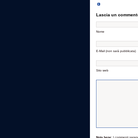
Lascia un comment
Nome
E-Mail (non sarà pubblicata)
Sito web
Nota bene:
I commenti saran