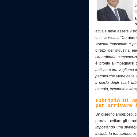
c
l
a
P
attuale deve essere vis
un’intervista al “Corriere
sistema industriale e p
diretto dell’industria e
straordinarie competenze 
è pronto a impegnarsi d
antiche e ora vogliamo pr
petrolio che viene dalla v
il riciclo degli scarti 
etanolo, metanolo e idro
Fabrizio Di A
per arrivare 
Un disegno ambizioso, qu
precisa: evitare gli err
impostando una strategi
includa la transizione e