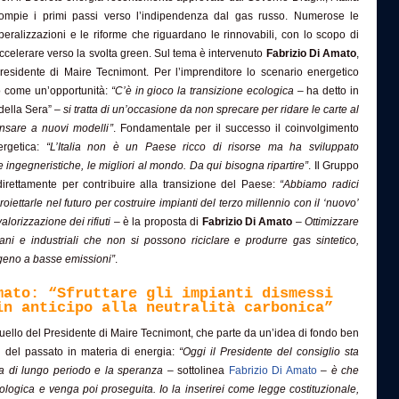
ompie i primi passi verso l’indipendenza dal gas russo. Numerose le
iberalizzazioni e le riforme che riguardano le rinnovabili, con lo scopo di
ccelerare verso la svolta green. Sul tema è intervenuto
Fabrizio Di Amato
,
residente di Maire Tecnimont. Per l’imprenditore lo scenario energetico
to come un’opportunità:
“C’è in gioco la transizione ecologica
– ha detto in
 della Sera” –
si tratta di un’occasione da non sprecare per ridare le carte al
ensare a nuovi modelli”
. Fondamentale per il successo il coinvolgimento
nergetica:
“L’Italia non è un Paese ricco di risorse ma ha sviluppato
ingegneristiche, le migliori al mondo. Da qui bisogna ripartire”
. Il Gruppo
irettamente per contribuire alla transizione del Paese:
“Abbiamo radici
oiettarle nel futuro per costruire impianti del terzo millennio con il ‘nuovo’
alorizzazione dei rifiuti
– è la proposta di
Fabrizio Di Amato
–
Ottimizzare
urbani e industriali che non si possono riciclare e produrre gas sintetico,
geno a basse emissioni”
.
mato: “Sfruttare gli impianti dismessi
in anticipo alla neutralità carbonica”
ello del Presidente di Maire Tecnimont, che parte da un’idea di fondo ben
ori del passato in materia di energia:
“Oggi il Presidente del consiglio sta
a di lungo periodo e la speranza
– sottolinea
Fabrizio Di Amato
–
è che
cologica e venga poi proseguita. Io la inserirei come legge costituzionale,