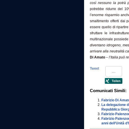
così nessuno la potrà 
potrebbe ridurre del 10
l’enorme risparmio anche 
smaltimento offerti dai 
essere quello di ripartire
sfruttare le infrastruttu
multinazionale possiede
diventano idrogeno, meta
arrivare alla neutralità 
Di Amato
–
l’Italia può 
Tweet
Comunicati Simili:
Fabrizio Di Amat
La delegazione di
Repubblica Giorg
Fabrizio Palenzon
Fabrizio Palenzon
anni dell’Unità d’I