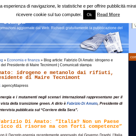
 tua esperienza di navigazione, le statistiche e per offrire pubblicità 
ricevere cookie sul tuo computer.
Read More
Ok
Ce
 stampa
nformazioni aggiornate dal Web. Richiedi gratuitamente la pubblicazione del
com
og
»
Economia e finanza
» Blog article: Fabrizio Di Amato: idrogeno e
dea del Presidente di Maire Tecnimont | Comunicati stampa
mato: idrogeno e metanolo dai rifiuti,
esidente di Maire Tecnimont
agencyfdapress
’energia e i mutamenti negli scenari internazionali rappresentano per il
vista della transizione green. A dirlo è
Fabrizio Di Amato
, Presidente di
ntervista pubblicata sul “Corriere della Sera”.
Fabrizio Di Amato: “Italia? Non un Paese
ricco di risorse ma con forti competenze”
on il Decreto energia recentemente approvato dal Governo Draghi, l’Italia