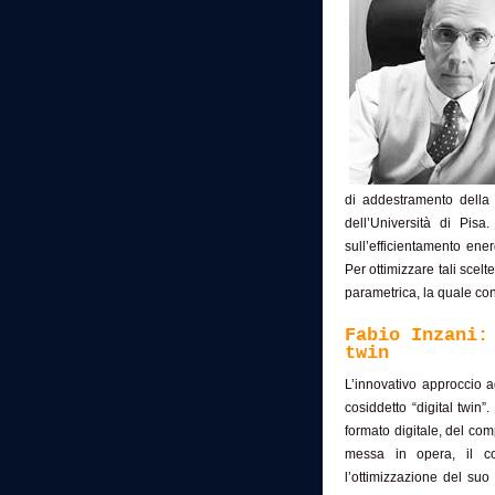
di addestramento della
dell’Università di Pisa
sull’efficientamento ener
Per ottimizzare tali scelt
parametrica, la quale con
Fabio Inzani:
twin
L’innovativo approccio a
cosiddetto “digital twin”
formato digitale, del com
messa in opera, il co
l’ottimizzazione del suo