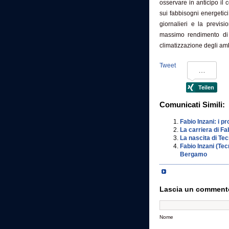
osservare in anticipo il 
sui fabbisogni energetici
giornalieri e la previs
massimo rendimento di 
climatizzazione degli amb
Tweet
Comunicati Simili:
Fabio Inzani: i pr
La carriera di Fab
La nascita di Tec
Fabio Inzani (Tec
Bergamo
Lascia un comment
Nome