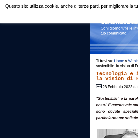
Questo sito utilizza cookie, anche di terze parti, per migliorare la
Login
|
RSS
|
Comunicati
Ogni giorno tutte le i
tuo comunicato.
Ti trovi su:
Home
»
Webl
sostenibile: la vision di
Tecnologia e 
la vision di 
28 Febbraio 2023 d
“Sostenibile” è la paro
nostri. E questo vale an
sono dovute speciali
particolarmente sofistic