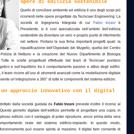
opere di edilizia sostenibile
Quello di conciliare ambiente ed edilizia è uno degli scopi più
ricorrenti nelle opere progettate da Tecnicaer Engineering. La
società di Ingegneria Integrata di cui
Fabio Inzani
è
Presidente, si è così specializzata nell’ambito dell’edilizia
sostenibile da diventare un vero e proprio punto di riferimento
nel settore. Portano la sua firma importanti progetti quali: la
riqualificazione dell’Ospedale del Mugello, quella del Centro
 Polizia di Nettuno e la creazione del Nuovo Dipartimento di Biologia
. Tutte le scelte progettuali effettuate dal team di Tecnicaer puntano
getico e sull’equilibrio tra il comportamento passivo e attivo degli edifici.
e, il team ricorre all’uso di strumenti avanzati come la modellazione digitale
sente un’integrazione a 360° di tutte le componenti del sistema edilizio.
 un approccio innovativo con il digital
dottato dalla società guidata da
Fabio Inzani
prevede inoltre il ricorso al
. Questo gemello digitale dell’edificio permette di progettare una copia, in
plesso edilizio con il vantaggio di poter riprodurre, ancor prima della vera
mportamento reale del sistema edificio-impianto. In questo modo,
 funzionamento può essere spinta al massimo. Il digital twin consente di