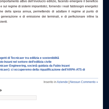
comportamento attivo dell’involucro edilizio, facendo emergere il beneficio
 e sul regime di sistemi impiantistici, fornendo i reali fabbisogni energetici
ione della spesa annua, permettendo di adattare il regime al punto di
generazione e di emissione dei terminali, e di perfezionare infine la
ienti.
ogetti di Tecnicaer tra edilizia e sostenibilità
io Inzani nel settore dell’edilizia civile
nicaer Engineering, società guidata da Fabio Inzani
nicaer): ci occuperemo della riqualificazione dell’ARPA-ATS di
Inserito in
Aziende
|
Nessun Commento »
o