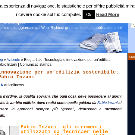
 tua esperienza di navigazione, le statistiche e per offrire pubblicità 
ricevere cookie sul tuo computer.
Read More
Ok
Ce
 stampa
nformazioni aggiornate dal Web. Richiedi gratuitamente la pubblicazione del
com
og
»
Aziende
» Blog article: Tecnologia e innovazione per un’edilizia
 Fabio Inzani | Comunicati stampa
innovazione per un’edilizia sostenibile:
Fabio Inzani
a
articolinews
la d’ordine, la qualità sovrana che ogni cosa deve possedere ai giorni
che in ambito edilizio, dove realtà come quella guidata da
Fabio Inzani
si
zzare in approcci sempre più “green”, ricorrendo a strumenti
ati.
Fabio Inzani: gli strumenti
utilizzati da Tecnicaer nelle