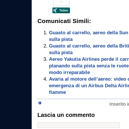
Comunicati Simili:
Guasto al carrello, aereo della Sun
sulla pista
Guasto al carrello, aereo della Bri
sulla pista
Aereo Yakutia Airlines perde il carr
planando sulla pista senza le ruot
modo irreparabile
Avaria al motore dell’aereo: video 
emergenza di un Airbus Delta Airl
fiamme
Inserito 
Lascia un commento