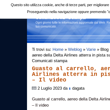
Questo sito utilizza cookie, anche di terze parti, per migliorare 
Login
|
RSS
|
Proseguendo nella navigazione oppure premendo "ok"
Comunicati stampa
Ogni giorno tutte le informazioni aggiornate dal Web. R
tuo comunicato.
Ti trovi su:
Home
»
Weblog
»
Varie
» Blog a
aereo della Delta Airlines atterra in pista su
Comunicati stampa
Guasto al carrello, ae
Airlines atterra in pi
– Il video
2 Luglio 2023 da
dagata
Guasto al carrello, aereo della Delta Airlin
– Il video