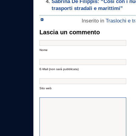
Sabrina De Filippis: “Così con i n
trasporti stradali e marittimi”
Inserito in
Traslochi e tr
Lascia un commento
Nome
E-Mail (non sarà pubblicata)
Sito web