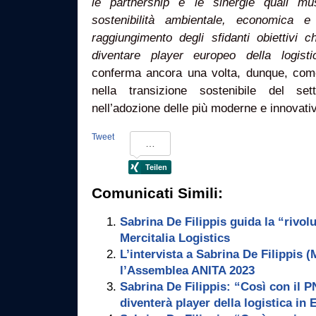
le partnership e le sinergie quali mus
sostenibilità ambientale, economica 
raggiungimento degli sfidanti obiettivi 
diventare player europeo della logisti
conferma ancora una volta, dunque, com
nella transizione sostenibile del set
nell’adozione delle più moderne e innovativ
Tweet
Comunicati Simili:
Sabrina De Filippis guida la “rivol
Mercitalia Logistics
L’intervista a Sabrina De Filippis (
l’Assemblea ANITA 2023
Sabrina De Filippis: “Così con il 
diventerà player della logistica in