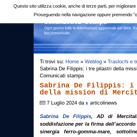
Questo sito utilizza cookie, anche di terze parti, per migliorare 
Login
|
RSS
|
Proseguendo nella navigazione oppure premendo "ok"
Comunicati stampa
Ogni giorno tutte le informazioni aggiornate dal Web. R
tuo comunicato.
Ti trovi su:
Home
»
Weblog
»
Traslochi e t
Sabrina De Filippis: i tre pilastri della miss
Comunicati stampa
Sabrina De Filippis: i
della mission di Merci
7 Luglio 2024 da
articolinews
Sabrina De Filippis
, AD di Mercital
soddisfazione per la firma dell’accordo 
sinergia ferro-gomma-mare, sottoli