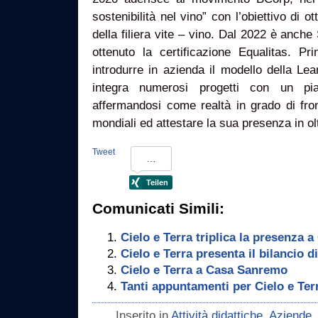
sostenibilità nel vino” con l’obiettivo di o
della filiera vite – vino. Dal 2022 è anche
ottenuto la certificazione Equalitas. Pri
introdurre in azienda il modello della Le
integra numerosi progetti con un pi
affermandosi come realtà in grado di fron
mondiali ed attestare la sua presenza in ol
Tweet
Comunicati Simili:
Cielo e Terra triplica la presenza 
Cielo e Terra presenta il bilancio di
Cielo e Terra a Casa Sanremo
Tanti appuntamenti per Cielo e Ter
Inserito in
Attività didattiche
,
Aziende