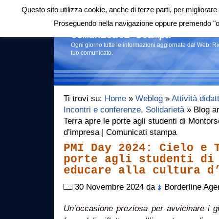
Questo sito utilizza cookie, anche di terze parti, per migliorare 
Login
|
RSS
|
Proseguendo nella navigazione oppure premendo "ok"
Comunicati stampa
Ogni giorno tutte le informazioni aggiornate dal Web. R
tuo comunicato.
Ti trovi su:
Home
»
Weblog
»
Attività didat
Incontri e conferenze
,
Solidarietà
» Blog ar
Terra apre le porte agli studenti di Montor
d’impresa | Comunicati stampa
PMI Day 2024: Cielo e 
porte agli studenti di
educare alla cultura d
30 Novembre 2024 da
Borderline Age
Un’occasione preziosa per avvicinare i g