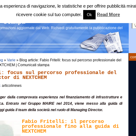
 tua esperienza di navigazione, le statistiche e per offrire pubblicità 
ricevere cookie sul tuo computer.
Read More
Ok
Ce
 stampa
nformazioni aggiornate dal Web. Richiedi gratuitamente la pubblicazione del
com
og
»
Varie
» Blog article: Fabio Fritelli: focus sul percorso professionale del
EXTCHEM | Comunicati stampa
i: focus sul percorso professionale del
ctor di NEXTCHEM
articolinews
er dalla comprovata esperienza nel finanziamento di infrastrutture e
gica. Entrato nel Gruppo MAIRE nel 2014, viene messo alla guida di
 guida il team della società nel ruolo di Managing Director.
Fabio Fritelli: il percorso
professionale fino alla guida di
NEXTCHEM