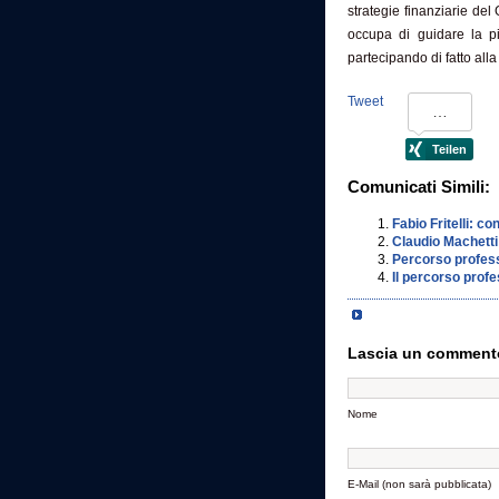
strategie finanziarie d
occupa di guidare la pi
partecipando di fatto alla
Tweet
Comunicati Simili:
Fabio Fritelli: c
Claudio Machetti:
Percorso profes
Il percorso profe
Lascia un comment
Nome
E-Mail (non sarà pubblicata)