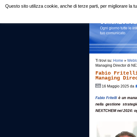
Questo sito utilizza cookie, anche di terze parti, per migliorare la
Login
|
RSS
|
Comunicati
Ogni giorno tutte le i
tuo comunicato.
Ti trovi su:
Home
»
Webl
Managing Director di N
Fabio Fritell
Managing Dire
16 Maggio 2025 da
Fabio Fritelli
è un manag
nella gestione strate
NEXTCHEM nel 2024: oggi