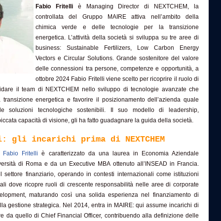
Fabio Fritelli
è Managing Director di NEXTCHEM, la
controllata del Gruppo MAIRE attiva nell’ambito della
chimica verde e delle tecnologie per la transizione
energetica. L’attività della società si sviluppa su tre aree di
business: Sustainable Fertilizers, Low Carbon Energy
Vectors e Circular Solutions. Grande sostenitore del valore
delle connessioni tra persone, competenze e opportunità, a
ottobre 2024 Fabio Fritelli viene scelto per ricoprire il ruolo di
idare il team di NEXTCHEM nello sviluppo di tecnologie avanzate che
 transizione energetica e favorire il posizionamento dell’azienda quale
le soluzioni tecnologiche sostenibili. Il suo modello di leadership,
cata capacità di visione, gli ha fatto guadagnare la guida della società.
i: gli incarichi prima di NEXTCHEM
di
Fabio Fritelli
è caratterizzato da una laurea in Economia Aziendale
versità di Roma e da un Executive MBA ottenuto all’INSEAD in Francia.
l settore finanziario, operando in contesti internazionali come istituzioni
nali dove ricopre ruoli di crescente responsabilità nelle aree di corporate
elopment, maturando così una solida esperienza nel finanziamento di
ella gestione strategica. Nel 2014, entra in MAIRE: qui assume incarichi di
e da quello di Chief Financial Officer, contribuendo alla definizione delle