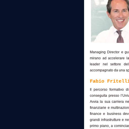
Managing Director e gu
mirano ad accelerare la
leader nel settore del
accompagnato da una spic
Fabio Fritell
Il percorso formativo 
conseguita presso l’Uni
Avvia la sua carriera ne
finanziarie e multinazio
finance e business dev
grandi infrastrutture e n
primo piano, a cominciar