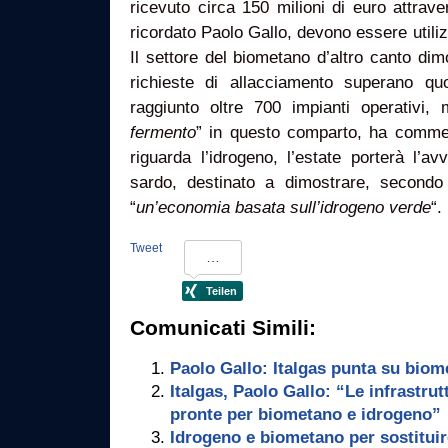
ricevuto circa 150 milioni di euro attrav
ricordato Paolo Gallo, devono essere utiliz
Il settore del biometano d’altro canto dimo
richieste di allacciamento superano q
raggiunto oltre 700 impianti operativi, 
fermento
” in questo comparto, ha comme
riguarda l’idrogeno, l’estate porterà l’a
sardo, destinato a dimostrare, secondo P
“
un’economia basata sull’idrogeno verde
“.
Tweet
Comunicati Simili:
Paolo Gallo: Italgas punta su bio
Italgas, Paolo Gallo: “Le infrastru
pronte per biometano e idrogeno”
Idrogeno e biometano per sostituir