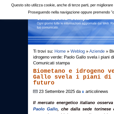
Questo sito utilizza cookie, anche di terze parti, per migliorare 
Login
|
RSS
|
Proseguendo nella navigazione oppure premendo "ok"
Comunicati stampa
Ogni giorno tutte le informazioni aggiornate dal Web. R
tuo comunicato.
Ti trovi su:
Home
»
Weblog
»
Aziende
» Bl
idrogeno verde: Paolo Gallo svela i piani di 
Comunicati stampa
Biometano e idrogeno v
Gallo svela i piani di
futuro
23 Settembre 2025 da
articolinews
Il mercato energetico italiano osserv
Paolo Gallo
, che dalla sede torinese d