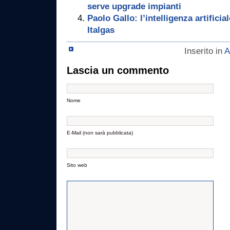
serve upgrade impianti
Paolo Gallo: l’intelligenza artificia
Italgas
Inserito in
A
Lascia un commento
Nome
E-Mail (non sarà pubblicata)
Sito web