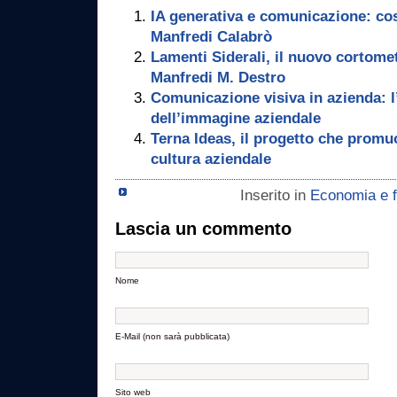
IA generativa e comunicazione: c
Manfredi Calabrò
Lamenti Siderali, il nuovo cortome
Manfredi M. Destro
Comunicazione visiva in azienda: l
dell’immagine aziendale
Terna Ideas, il progetto che promu
cultura aziendale
Inserito in
Economia e f
Lascia un commento
Nome
E-Mail (non sarà pubblicata)
Sito web