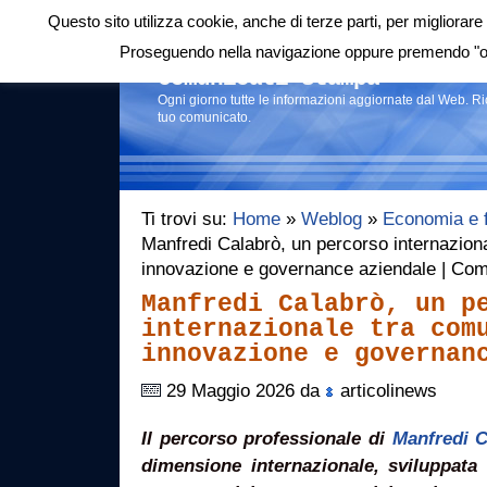
Questo sito utilizza cookie, anche di terze parti, per migliorare 
Login
|
RSS
|
Proseguendo nella navigazione oppure premendo "ok"
Comunicati stampa
Ogni giorno tutte le informazioni aggiornate dal Web. R
tuo comunicato.
Ti trovi su:
Home
»
Weblog
»
Economia e 
Manfredi Calabrò, un percorso internazion
innovazione e governance aziendale | Com
Manfredi Calabrò, un p
internazionale tra com
innovazione e governan
29 Maggio 2026 da
articolinews
Il percorso professionale di
Manfredi C
dimensione internazionale, sviluppata 