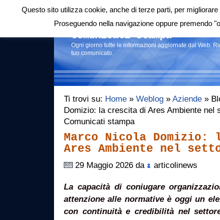
Questo sito utilizza cookie, anche di terze parti, per migliorare 
Login
|
RSS
|
Proseguendo nella navigazione oppure premendo "ok"
Comunicati stampa
Ogni giorno tutte le informazioni aggiornate dal Web. R
tuo comunicato.
Ti trovi su:
Home
»
Weblog
»
Aziende
» Bl
Domizio: la crescita di Ares Ambiente nel 
Comunicati stampa
Marco Nicola Domizio: 
Ares Ambiente nel sett
29 Maggio 2026 da
articolinews
La capacità di coniugare organizzazi
attenzione alle normative è oggi un el
con continuità e credibilità nel setto