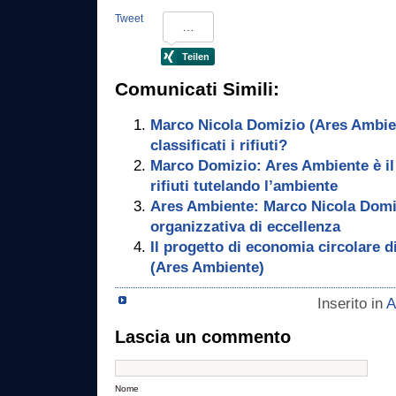
Tweet
Comunicati Simili:
Marco Nicola Domizio (Ares Ambi
classificati i rifiuti?
Marco Domizio: Ares Ambiente è il p
rifiuti tutelando l’ambiente
Ares Ambiente: Marco Nicola Domiz
organizzativa di eccellenza
Il progetto di economia circolare 
(Ares Ambiente)
Inserito in
A
Lascia un commento
Nome