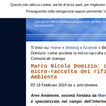
Questo sito utilizza cookie, anche di terze parti, per migliorare 
Login
|
RSS
|
Proseguendo nella navigazione oppure premendo "ok"
Comunicati stampa
Ogni giorno tutte le informazioni aggiornate dal Web. R
tuo comunicato.
Ti trovi su:
Home
»
Weblog
»
Aziende
» Bl
Domizio: come avviene la micro-raccolta dei
Comunicati stampa
Marco Nicola Domizio: 
micro-raccolta dei rif
Ambiente
18 Febbraio 2024 da
articolinews
Ares Ambiente, società fondata da
Mar
è specializzata nel campo dell’interme