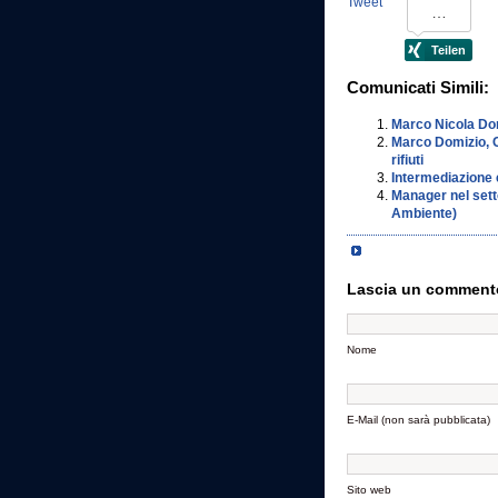
Tweet
Comunicati Simili:
Marco Nicola Dom
Marco Domizio, C
rifiuti
Intermediazione e
Manager nel setto
Ambiente)
Lascia un comment
Nome
E-Mail (non sarà pubblicata)
Sito web