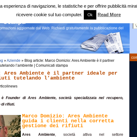
 tua esperienza di navigazione, le statistiche e per offrire pubblicità 
ricevere cookie sul tuo computer.
Read More
Ok
Ce
 stampa
nformazioni aggiornate dal Web. Richiedi gratuitamente la pubblicazione del
com
og
»
Aziende
» Blog article: Marco Domizio: Ares Ambiente è il partner
ti tutelando l’ambiente | Comunicati stampa
: Ares Ambiente è il partner ideale per
iuti tutelando l’ambiente
rticolinews
è Founder di Ares Ambiente, società specializzata nel recupero,
i rifiuti.
Marco Domizio: Ares Ambiente
guida i clienti nella corretta
gestione dei rifiuti
Ares Ambiente
, società attiva nel settore