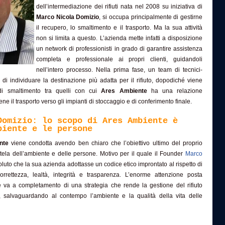
dell’intermediazione dei rifiuti nata nel 2008 su iniziativa di
Marco Nicola Domizio
, si occupa principalmente di gestirne
il recupero, lo smaltimento e il trasporto. Ma la sua attività
non si limita a questo. L’azienda mette infatti a disposizione
un network di professionisti in grado di garantire assistenza
completa e professionale ai propri clienti, guidandoli
nell’intero processo. Nella prima fase, un team di tecnici-
 di individuare la destinazione più adatta per il rifiuto, dopodiché viene
 di smaltimento tra quelli con cui
Ares Ambiente
ha una relazione
ene il trasporto verso gli impianti di stoccaggio e di conferimento finale.
Domizio: lo scopo di Ares Ambiente è
biente e le persone
nte
viene condotta avendo ben chiaro che l’obiettivo ultimo del proprio
utela dell’ambiente e delle persone. Motivo per il quale il Founder
Marco
luto che la sua azienda adottasse un codice etico improntato al rispetto di
 correttezza, lealtà, integrità e trasparenza. L’enorme attenzione posta
te va a completamento di una strategia che rende la gestione del rifiuto
, salvaguardando al contempo l’ambiente e la qualità della vita delle