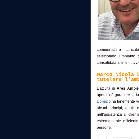
commerciali è incaricato
selezionato l’impianto
consolidata, e infine avvi
Marco Nicola 
tutelare l’am
L’attività di
Ares Ambie
operato è garantire la t
Domizio
ha fortemente vo
alcuni principi, quali:
nell’assistenza al clien
estremamente efficiente
persone.