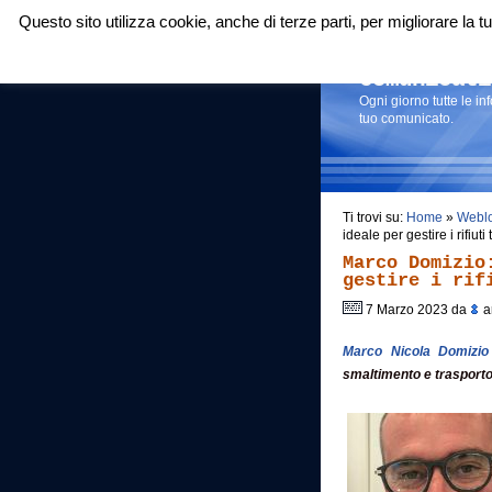
Questo sito utilizza cookie, anche di terze parti, per migliorare la
Login
|
RSS
|
Comunicati
Ogni giorno tutte le i
tuo comunicato.
Ti trovi su:
Home
»
Webl
ideale per gestire i rifiu
Marco Domizio
gestire i rif
7 Marzo 2023 da
a
Marco Nicola Domizio
smaltimento e trasporto d