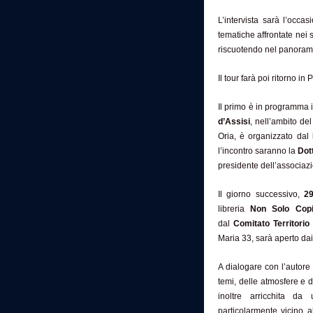
L’intervista sarà l’occa
tematiche affrontate nei 
riscuotendo nel panorama
Il tour farà poi ritorno i
Il primo è in programma 
d’Assisi
, nell’ambito del
Oria, è organizzato dal
l’incontro saranno la
Dot
presidente dell’associazi
Il giorno successivo,
2
libreria
Non Solo Cop
dal
Comitato Territorio 
Maria 33, sarà aperto dai 
A dialogare con l’autore
temi, delle atmosfere e d
inoltre arricchita da
particolarmente vicino 