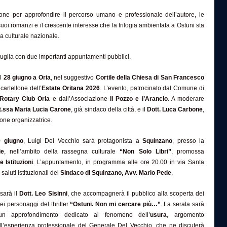
sione per approfondire il percorso umano e professionale dell’autore, le
suoi romanzi e il crescente interesse che la trilogia ambientata a Ostuni sta
 culturale nazionale.
n Puglia con due importanti appuntamenti pubblici.
il
28 giugno a Oria
, nel suggestivo
Cortile della Chiesa di San Francesco
 cartellone dell’
Estate Oritana 2026
. L’evento, patrocinato dal Comune di
Rotary Club Oria
e dall’Associazione
Il Pozzo e l’Arancio
. A moderare
t.ssa Maria Lucia Carone
, già sindaco della città, e il
Dott. Luca Carbone
,
one organizzatrice.
9 giugno
, Luigi Del Vecchio sarà protagonista a
Squinzano
, presso la
ie
, nell’ambito della rassegna culturale
“Non Solo Libri”
, promossa
e Istituzioni
. L’appuntamento, in programma alle ore 20.00 in via Santa
saluti istituzionali del
Sindaco di Squinzano, Avv. Mario Pede
.
 sarà il
Dott. Leo Sisinni
, che accompagnerà il pubblico alla scoperta dei
ei personaggi del thriller
“Ostuni. Non mi cercare più…”
. La serata sarà
 un approfondimento dedicato al fenomeno dell’
usura
, argomento
all’esperienza professionale del Generale Del Vecchio, che ne discuterà