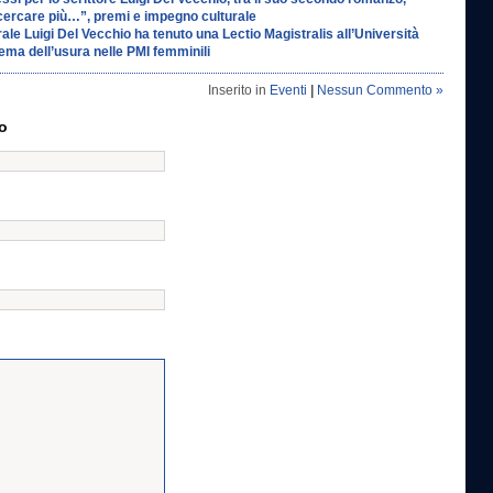
cercare più…”, premi e impegno culturale
rale Luigi Del Vecchio ha tenuto una Lectio Magistralis all’Università
tema dell’usura nelle PMI femminili
Inserito in
Eventi
|
Nessun Commento »
o