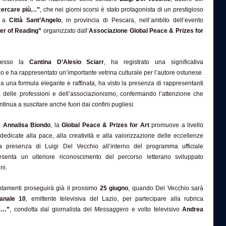
cercare più…”
, che nei giorni scorsi è stato protagonista di un prestigioso
e a
Città Sant’Angelo
, in provincia di Pescara, nell’ambito dell’evento
er of Reading”
organizzato dall’
Associazione Global Peace & Prizes for
 presso la
Cantina D’Alesio Sciarr
, ha registrato una significativa
o e ha rappresentato un’importante vetrina culturale per l’autore ostunese.
da una formula elegante e raffinata, ha visto la presenza di rappresentanti
, delle professioni e dell’associazionismo, confermando l’attenzione che
ntinua a suscitare anche fuori dai confini pugliesi.
e
Annalisa Biondo
, la
Global Peace & Prizes for Art
promuove a livello
 dedicate alla pace, alla creatività e alla valorizzazione delle eccellenze
 La presenza di Luigi Del Vecchio all’interno del programma ufficiale
esenta un ulteriore riconoscimento del percorso letterario sviluppato
ni.
ntamenti proseguirà già il prossimo
25 giugno
, quando Del Vecchio sarà
anale 10
, emittente televisiva del Lazio, per partecipare alla rubrica
a…”
, condotta dal giornalista del
Messaggero
e volto televisivo
Andrea