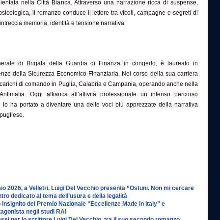
ambientata nella Città Bianca. Attraverso una narrazione ricca di suspense,
sicologica, il romanzo conduce il lettore tra vicoli, campagne e segreti di
intreccia memoria, identità e tensione narrativa.
erale di Brigata della Guardia di Finanza in congedo, è laureato in
enze della Sicurezza Economico-Finanziaria. Nel corso della sua carriera
incarichi di comando in Puglia, Calabria e Campania, operando anche nella
 Antimafia. Oggi affianca all’attività professionale un intenso percorso
he lo ha portato a diventare una delle voci più apprezzate della narrativa
o pugliese.
o 2026, a Velletri, Luigi Del Vecchio presenta “Ostuni. Non mi cercare
tro dedicato al tema dell’usura e della legalità
 insignito del Premio Nazionale “Eccellenze Made in Italy” e
gonista negli studi RAI
si per lo scrittore Luigi Del Vecchio, tra il suo secondo romanzo,