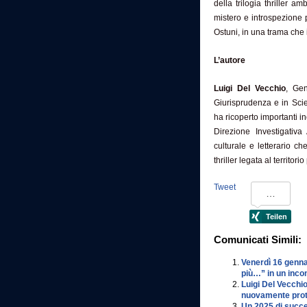
della trilogia thriller 
mistero e introspezione p
Ostuni, in una trama che 
L’autore
Luigi Del Vecchio
, Gen
Giurisprudenza e in Sci
ha ricoperto importanti 
Direzione Investigativa
culturale e letterario c
thriller legata al territori
Tweet
Comunicati Simili:
Venerdì 16 gennai
più…” in un incon
Luigi Del Vecchio
nuovamente prota
Un 2025 di succes