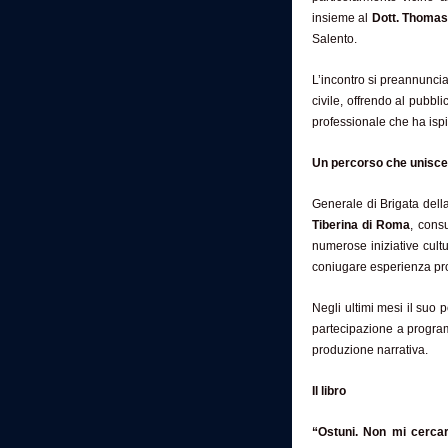
insieme al
Dott. Thomas 
Salento.
L’incontro si preannuncia
civile, offrendo al pubbl
professionale che ha ispi
Un percorso che unisce i
Generale di Brigata del
Tiberina di Roma
, cons
numerose iniziative cultu
coniugare esperienza profe
Negli ultimi mesi il suo 
partecipazione a program
produzione narrativa.
Il libro
“Ostuni. Non mi cerca