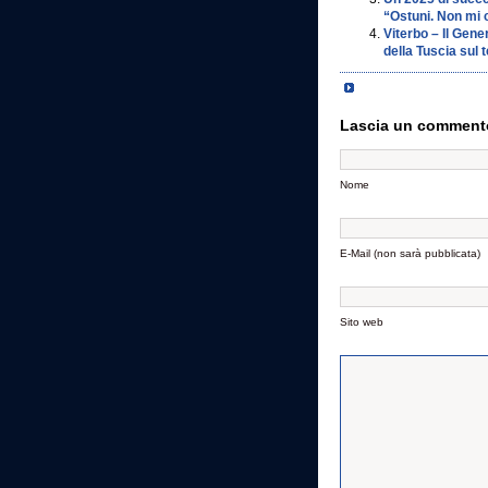
“Ostuni. Non mi 
Viterbo – Il Gene
della Tuscia sul 
Lascia un comment
Nome
E-Mail (non sarà pubblicata)
Sito web