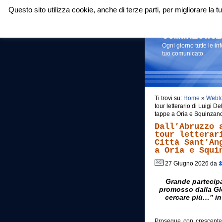
Questo sito utilizza cookie, anche di terze parti, per migliorare la
Login
|
RSS
|
Comunicati
Ogni giorno tutte le i
tuo comunicato.
Ti trovi su:
Home
»
Webl
tour letterario di Luigi 
tappe a Oria e Squinzan
Dall’Abruzzo 
tour letterar
Città Sant’An
a Oria e Squi
27 Giugno 2026 da
Grande partecipa
promosso dalla Glo
cercare più…” in
Prosegue con crescente i