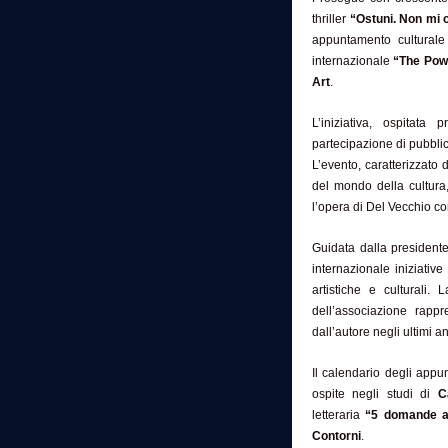
thriller
“Ostuni. Non mi 
appuntamento cultural
internazionale
“The Pow
Art
.
L’iniziativa, ospitata
partecipazione di pubblic
L’evento, caratterizzato 
del mondo della cultura
l’opera di Del Vecchio co
Guidata dalla president
internazionale iniziative
artistiche e culturali.
dell’associazione rappr
dall’autore negli ultimi an
Il calendario degli appu
ospite negli studi di
C
letteraria
“5 domande 
Contorni
.