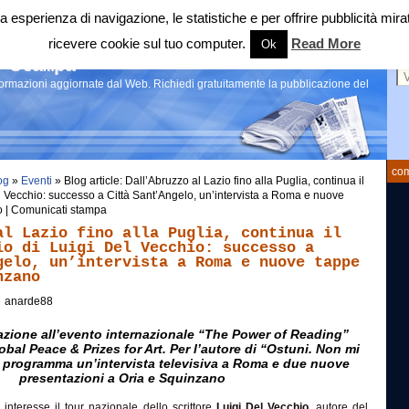
 tua esperienza di navigazione, le statistiche e per offrire pubblicità 
ricevere cookie sul tuo computer.
Read More
Ok
Ce
 stampa
nformazioni aggiornate dal Web. Richiedi gratuitamente la pubblicazione del
com
og
»
Eventi
» Blog article: Dall’Abruzzo al Lazio fino alla Puglia, continua il
Del Vecchio: successo a Città Sant’Angelo, un’intervista a Roma e nuove
o | Comunicati stampa
al Lazio fino alla Puglia, continua il
io di Luigi Del Vecchio: successo a
gelo, un’intervista a Roma e nuove tappe
nzano
anarde88
zione all’evento internazionale “The Power of Reading”
bal Peace & Prizes for Art. Per l’autore di “Ostuni. Non mi
 programma un’intervista televisiva a Roma e due nuove
presentazioni a Oria e Squinzano
nteresse il tour nazionale dello scrittore
Luigi Del Vecchio
, autore del