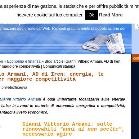
 tua esperienza di navigazione, le statistiche e per offrire pubblicità 
ricevere cookie sul tuo computer.
Read More
Ok
Ce
 stampa
nformazioni aggiornate dal Web. Richiedi gratuitamente la pubblicazione del
com
og
»
Economia e finanza
» Blog article: Gianni Vittorio Armani, AD di Iren:
er maggiore competitività | Comunicati stampa
io Armani, AD di Iren: energia, le
er maggiore competitività
prwebofficegva
Gianni Vittorio Armani
è oggi importante focalizzarsi sulle energie
n balzo in avanti in materia di autonomia energetica e competitività,
antaggi a livello economico.
Gianni Vittorio Armani: sulle
rinnovabili
“anni di non scelte”
,
necessario agire