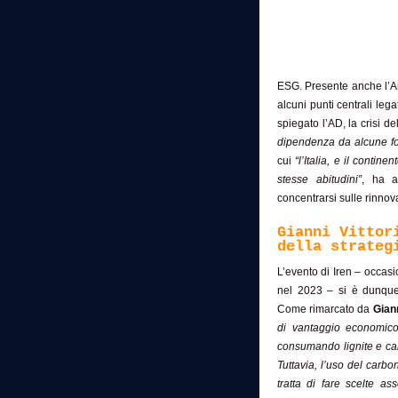
ESG. Presente anche l’A
alcuni punti centrali leg
spiegato l’AD, la crisi d
dipendenza da alcune fon
cui
“l’Italia, e il conti
stesse abitudini”
, ha 
concentrarsi sulle rinnova
Gianni Vittor
della strateg
L’evento di Iren – occas
nel 2023 – si è dunque f
Come rimarcato da
Gian
di vantaggio economico
consumando lignite e car
Tuttavia, l’uso del carb
tratta di fare scelte ass