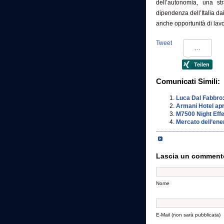
dell’autonomia, una str
dipendenza dell’Italia dai
anche opportunità di lavo
Tweet
Comunicati Simili:
Luca Dal Fabbro:
Armani Hotel apr
M7500 Night Effe
Mercato dell’ener
Lascia un comment
Nome
E-Mail (non sarà pubblicata)