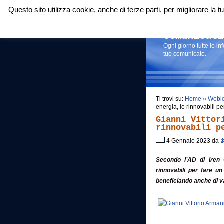
Questo sito utilizza cookie, anche di terze parti, per migliorare la
Login
|
RSS
|
Comunicati
Ogni giorno tutte le i
tuo comunicato.
Ti trovi su:
Home
»
Webl
energia, le rinnovabili p
Gianni Vittor
rinnovabili p
4 Gennaio 2023 da
Secondo l’AD di Iren
rinnovabili per fare u
beneficiando anche di v