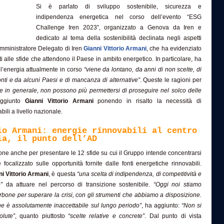
Si è parlato di sviluppo sostenibile, sicurezza e
indipendenza energetica nel corso dell’evento “ESG
Challenge Iren 2023”, organizzato a Genova da Iren e
dedicato al tema della sostenibilità declinata negli aspetti
mministratore Delegato di Iren
Gianni Vittorio Armani
, che ha evidenziato
ati alle sfide che attendono il Paese in ambito energetico. In particolare, ha
ell’energia attualmente in corso
“viene da lontano, da anni di non scelte, di
ti e da alcuni Paesi e di mancanza di alternative”
. Queste le ragioni per
nente in generale, non possono più permettersi di proseguire nel solco delle
aggiunto
Gianni Vittorio Armani
ponendo in risalto la necessità di
bili a livello nazionale.
io Armani: energie rinnovabili al centro
ia, il punto dell’AD
ione anche per presentare le 12 sfide su cui il Gruppo intende concentrarsi
ocalizzato sulle opportunità fornite dalle fonti energetiche rinnovabili.
ni Vittorio Armani
, è questa
“una scelta di indipendenza, di competitività e
”
da attuare nel percorso di transizione sostenibile.
“Oggi noi stiamo
bone per superare la crisi, con gli strumenti che abbiamo a disposizione.
one è assolutamente inaccettabile sul lungo periodo”
, ha aggiunto:
“Non si
olute”
, quanto piuttosto
“scelte relative e concrete”
. Dal punto di vista